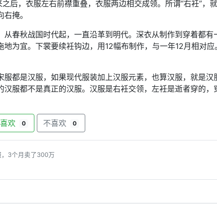
来之后，衣服左右前襟重叠，衣服两边相交成领。所谓“右衽”，
向右掩。
，从春秋战国时代起，一直沿革到明代。深衣从制作到穿着都有
地为宜。下裳要续衽钩边，用12幅布制作，与一年12月相对应
宋服都是汉服，如果现代服装加上汉服元素，也算汉服，就是汉
的汉服都不是真正的汉服。汉服是右衽交领，左衽是逝者穿的，
喜欢
不喜欢
0
0
，3个月卖了300万