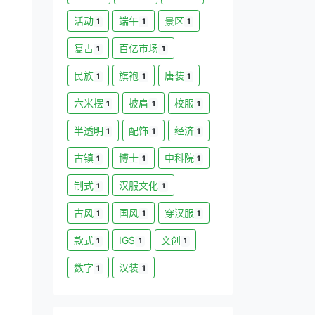
活动
端午
景区
1
1
1
复古
百亿市场
1
1
民族
旗袍
唐装
1
1
1
六米摆
披肩
校服
1
1
1
半透明
配饰
经济
1
1
1
古镇
博士
中科院
1
1
1
制式
汉服文化
1
1
古风
国风
穿汉服
1
1
1
款式
IGS
文创
1
1
1
数字
汉装
1
1