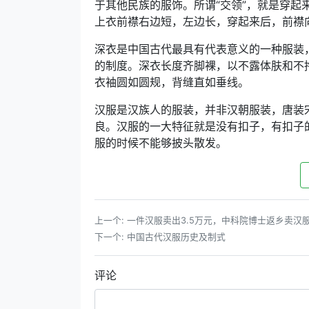
于其他民族的服饰。所谓“交领”，就是穿起
上衣前襟右边短，左边长，穿起来后，前襟
深衣是中国古代最具有代表意义的一种服装
的制度。深衣长度齐脚裸，以不露体肤和不拖
衣袖圆如圆规，背缝直如垂线。
汉服是汉族人的服装，并非汉朝服装，唐装
良。汉服的一大特征就是没有扣子，有扣子
服的时候不能够披头散发。
上一个:
一件汉服卖出3.5万元，中科院博士返乡卖汉服
下一个:
中国古代汉服历史及制式
评论