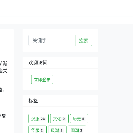
搜索
欢迎访问
渐渐
些关
立即登录
格，
标签
。
华夏
汉服
文化
历史
26
9
5
华服
风潮
国潮
2
2
2