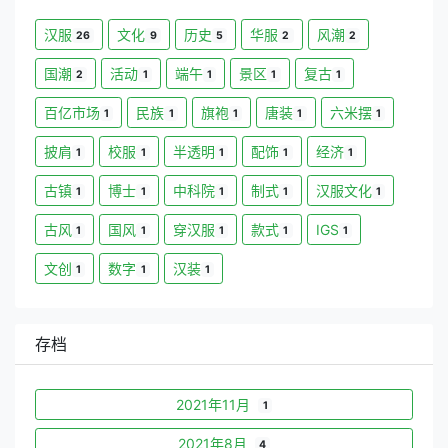
汉服
文化
历史
华服
风潮
26
9
5
2
2
国潮
活动
端午
景区
复古
2
1
1
1
1
百亿市场
民族
旗袍
唐装
六米摆
1
1
1
1
1
披肩
校服
半透明
配饰
经济
1
1
1
1
1
古镇
博士
中科院
制式
汉服文化
1
1
1
1
1
古风
国风
穿汉服
款式
IGS
1
1
1
1
1
文创
数字
汉装
1
1
1
存档
2021年11月
1
2021年8月
4